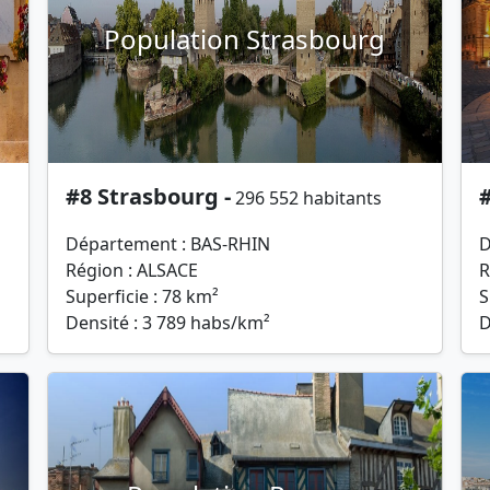
Population Strasbourg
#8 Strasbourg -
296 552 habitants
Département : BAS-RHIN
D
Région : ALSACE
R
Superficie : 78 km²
S
Densité : 3 789 habs/km²
D