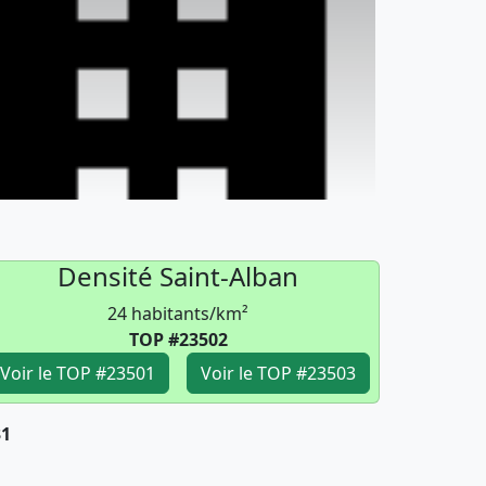
Densité Saint-Alban
24 habitants/km²
TOP #23502
Voir le TOP #23501
Voir le TOP #23503
31