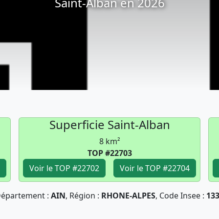
Saint-Alban en 2026
Superficie Saint-Alban
8 km²
TOP #22703
Voir le TOP #22702
Voir le TOP #22704
épartement :
AIN
, Région :
RHONE-ALPES
, Code Insee :
13