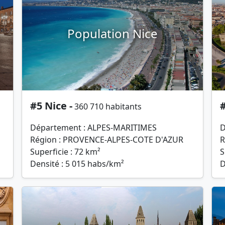
Population Nice
#5 Nice -
#
360 710 habitants
Département : ALPES-MARITIMES
D
Région : PROVENCE-ALPES-COTE D'AZUR
R
Superficie : 72 km²
S
Densité : 5 015 habs/km²
D