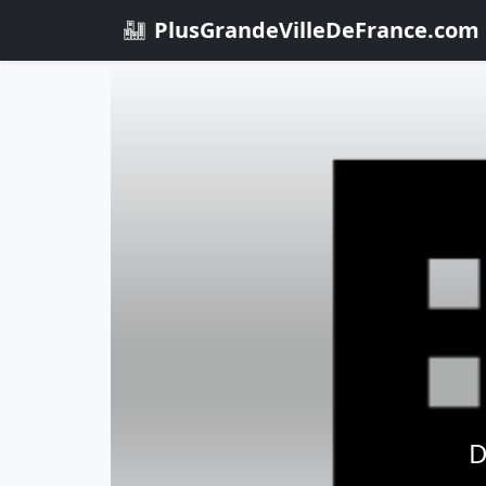
PlusGrandeVilleDeFrance.com
D