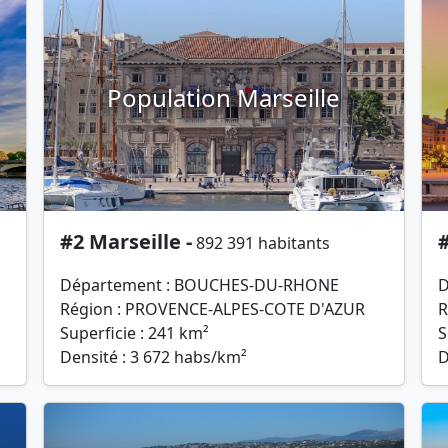
Population Marseille
#2 Marseille -
#
892 391 habitants
Département : BOUCHES-DU-RHONE
D
Région : PROVENCE-ALPES-COTE D'AZUR
R
Superficie : 241 km²
S
Densité : 3 672 habs/km²
D