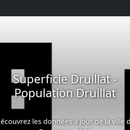
Superficie Druillat -
Population Druillat
écouvrez les données à jour de la ville 