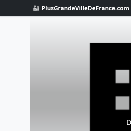
PlusGrandeVilleDeFrance.com
D