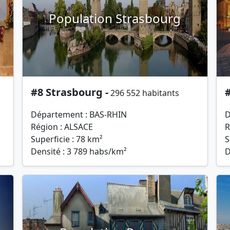
Population Strasbourg
#8 Strasbourg -
296 552 habitants
Département : BAS-RHIN
D
Région : ALSACE
R
Superficie : 78 km²
S
Densité : 3 789 habs/km²
D