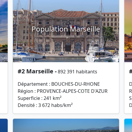
Population Marseille
#2 Marseille -
#
892 391 habitants
Département : BOUCHES-DU-RHONE
D
Région : PROVENCE-ALPES-COTE D'AZUR
R
Superficie : 241 km²
S
Densité : 3 672 habs/km²
D