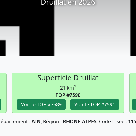
Druillat en 2026
Superficie Druillat
21 km²
TOP #7590
Voir le TOP #7589
Voir le TOP #7591
épartement :
AIN
, Région :
RHONE-ALPES
, Code Insee :
11