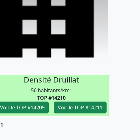
Densité Druillat
56 habitants/km²
TOP #14210
Voir le TOP #14209
Voir le TOP #14211
51