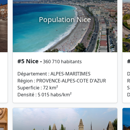
Population Nice
#5 Nice -
#
360 710 habitants
Département : ALPES-MARITIMES
D
Région : PROVENCE-ALPES-COTE D'AZUR
R
Superficie : 72 km²
S
Densité : 5 015 habs/km²
D