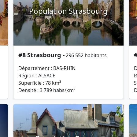
Population Strasbourg
#8 Strasbourg -
296 552 habitants
Département : BAS-RHIN
D
Région : ALSACE
R
Superficie : 78 km²
S
Densité : 3 789 habs/km²
D