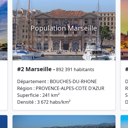
Population Marseille
#2 Marseille -
#
892 391 habitants
Département : BOUCHES-DU-RHONE
D
Région : PROVENCE-ALPES-COTE D'AZUR
R
Superficie : 241 km²
S
Densité : 3 672 habs/km²
D