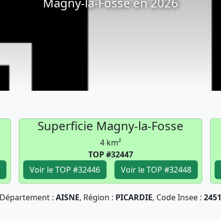
Magny-la-Fosse en 2026
Superficie Magny-la-Fosse
4 km²
TOP #32447
Voir le TOP #32446
Voir le TOP #32448
Département :
AISNE
, Région :
PICARDIE
, Code Insee :
245