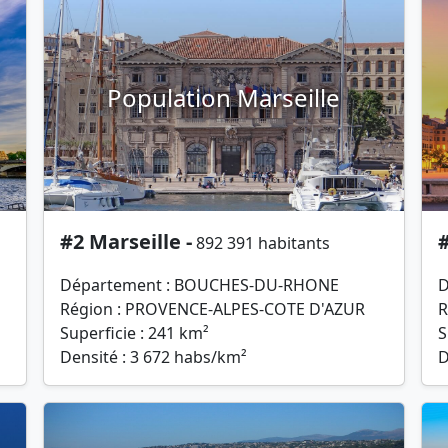
Population Marseille
#2 Marseille -
#
892 391 habitants
Département : BOUCHES-DU-RHONE
D
Région : PROVENCE-ALPES-COTE D'AZUR
R
Superficie : 241 km²
S
Densité : 3 672 habs/km²
D