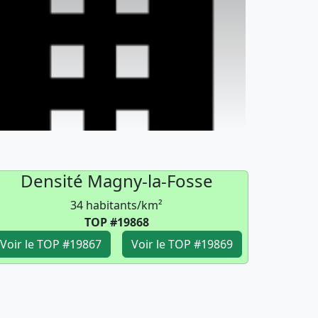
Densité Magny-la-Fosse
34 habitants/km²
TOP #19868
Voir le TOP #19867
Voir le TOP #19869
1