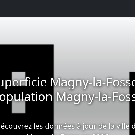
uperficie Magny-la-Fosse
opulation Magny-la-Fos
écouvrez les données à jour de la ville 