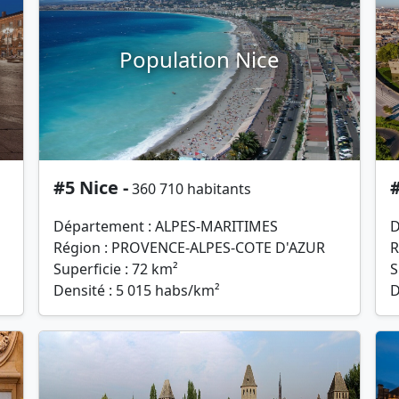
Population Nice
#5 Nice -
#
360 710 habitants
Département : ALPES-MARITIMES
D
Région : PROVENCE-ALPES-COTE D'AZUR
R
Superficie : 72 km²
S
Densité : 5 015 habs/km²
D