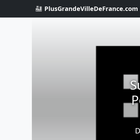
PlusGrandeVilleDeFrance.com
S
P
D