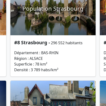
Population Strasbourg
#8 Strasbourg -
296 552 habitants
Département : BAS-RHIN
D
Région : ALSACE
R
Superficie : 78 km²
S
Densité : 3 789 habs/km²
D