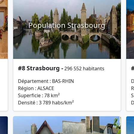
Population Strasbourg
#8 Strasbourg -
296 552 habitants
Département : BAS-RHIN
D
Région : ALSACE
R
Superficie : 78 km²
S
Densité : 3 789 habs/km²
D