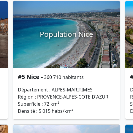
Population Nice
#5 Nice -
#
360 710 habitants
Département : ALPES-MARITIMES
D
Région : PROVENCE-ALPES-COTE D'AZUR
R
Superficie : 72 km²
S
Densité : 5 015 habs/km²
D