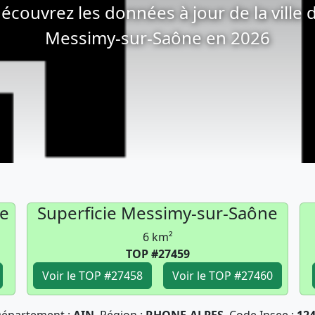
écouvrez les données à jour de la ville 
Messimy-sur-Saône en 2026
e
Superficie Messimy-sur-Saône
6 km²
TOP #27459
Voir le TOP #27458
Voir le TOP #27460