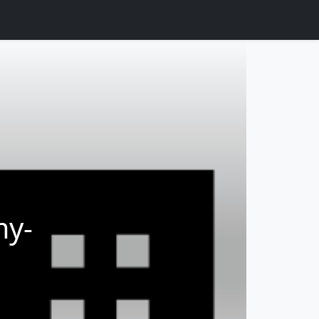
-
my-