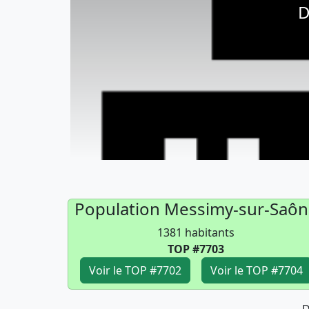
D
Population Messimy-sur-Saôn
1381 habitants
TOP #7703
Voir le TOP #7702
Voir le TOP #7704