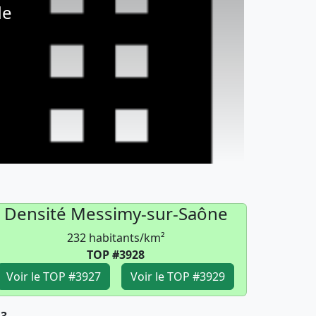
de
Densité Messimy-sur-Saône
232 habitants/km²
TOP #3928
Voir le TOP #3927
Voir le TOP #3929