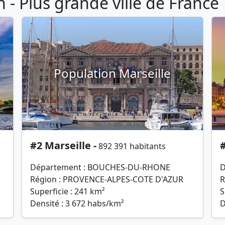
- Plus grande ville de France
Population Marseille
#2 Marseille -
#
892 391 habitants
Département : BOUCHES-DU-RHONE
D
Région : PROVENCE-ALPES-COTE D'AZUR
R
Superficie : 241 km²
S
Densité : 3 672 habs/km²
D