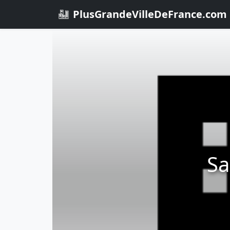
PlusGrandeVilleDeFrance.com
Sa