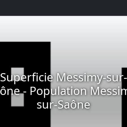
Superficie Messimy-sur
ône - Population Messi
sur-Saône