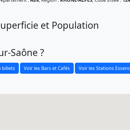
épartement :
AIN
, Région :
RHONE-ALPES
, Code Insee :
12
uperficie et Population
ur-Saône ?
 billets
Voir les Bars et Cafés
Voir les Stations Essen