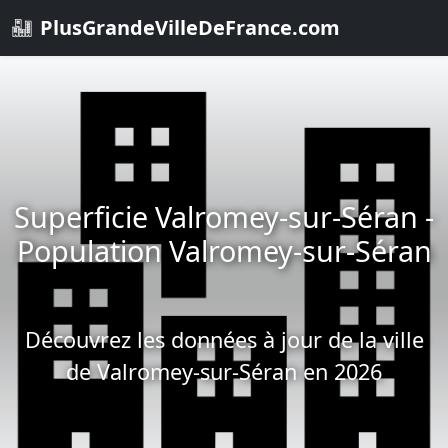
PlusGrandeVilleDeFrance.com
Superficie Valromey-sur-Séran -
Population Valromey-sur-Séran
Découvrez les données à jour de la ville
de Valromey-sur-Séran en 2026