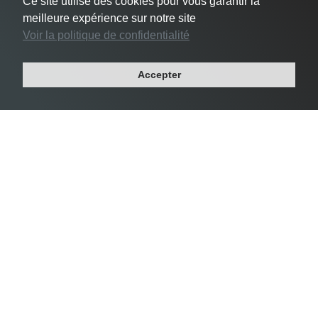
Ce site utilise des cookies pour vous garantir la
meilleure expérience sur notre site
Voir la politique de confidentialité
#3 Le Pré-Saint-Gervais -
24 356 habs/km²
Accepter
Département : SEINE-SAINT-DENIS
Région : ILE-DE-FRANCE
Superficie : 1 km²
Population : 17 049 habitants
Densité Saint-Mandé