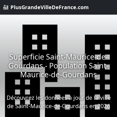
PlusGrandeVilleDeFrance.com
Superficie Saint-Maurice-de-
Gourdans - Population Saint-
Maurice-de-Gourdans
Découvrez les données à jour de la ville
de Saint-Maurice-de-Gourdans en 2026