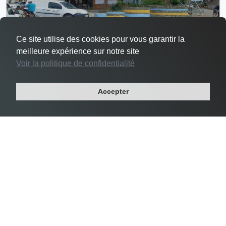
Ce site utilise des cookies pour vous garantir la
meilleure expérience sur notre site
#11 Saint-Georges -
2 320 km²
Voir la politique de confidentialité
Département : GUYANE
Accepter
Région : GUYANE
Population : 4 967 habitants
Densité : 2 habs/km²
Superficie Kourou