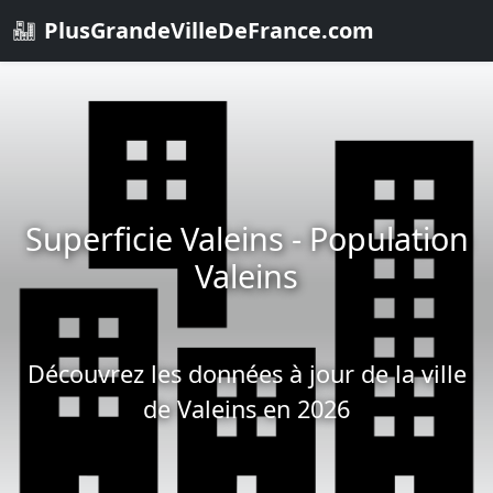
PlusGrandeVilleDeFrance.com
Superficie Valeins - Population
Valeins
Découvrez les données à jour de la ville
de Valeins en 2026