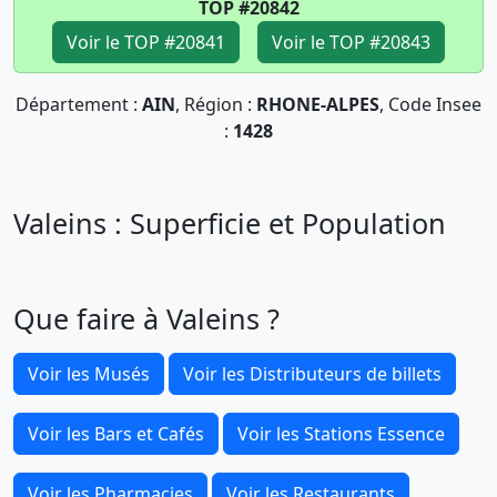
TOP #20842
Voir le TOP #20841
Voir le TOP #20843
Département :
AIN
, Région :
RHONE-ALPES
, Code Insee
:
1428
Valeins : Superficie et Population
Que faire à Valeins ?
Voir les Musés
Voir les Distributeurs de billets
Voir les Bars et Cafés
Voir les Stations Essence
Voir les Pharmacies
Voir les Restaurants