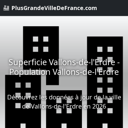
PlusGrandeVilleDeFrance.com
Superficie Vallons-de-l'Erdre -
Population Vallons-de-l'Erdre
Découvrez les données à jour de la ville
de Vallons-de-l'Erdre en 2026