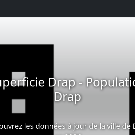
perficie Drap - Populat
Drap
uvrez les données à jour de la ville de