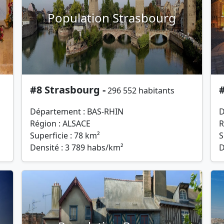
Population Strasbourg
#8 Strasbourg -
296 552 habitants
Département : BAS-RHIN
D
Région : ALSACE
R
Superficie : 78 km²
S
Densité : 3 789 habs/km²
D