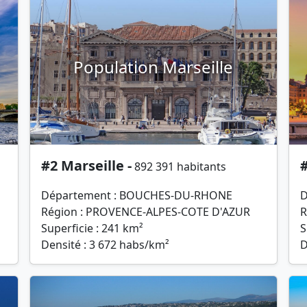
Population Marseille
#2 Marseille -
#
892 391 habitants
Département : BOUCHES-DU-RHONE
D
Région : PROVENCE-ALPES-COTE D'AZUR
R
Superficie : 241 km²
S
Densité : 3 672 habs/km²
D