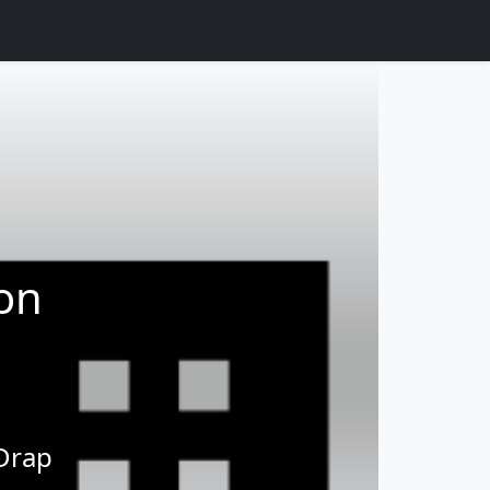
ion
 Drap