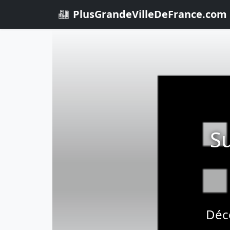
PlusGrandeVilleDeFrance.com
Su
Déco