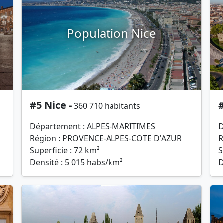
Population Nice
#5 Nice -
#
360 710 habitants
Département : ALPES-MARITIMES
D
Région : PROVENCE-ALPES-COTE D'AZUR
R
Superficie : 72 km²
S
Densité : 5 015 habs/km²
D