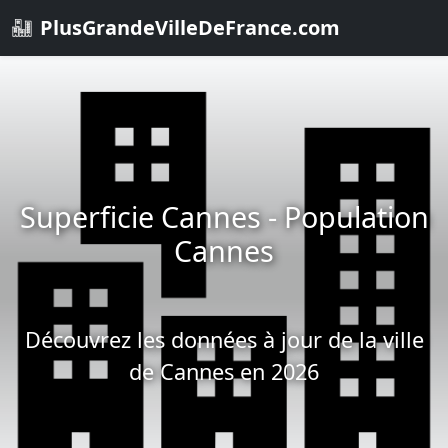
PlusGrandeVilleDeFrance.com
Superficie Cannes - Population
Cannes
Découvrez les données à jour de la ville
de Cannes en 2026