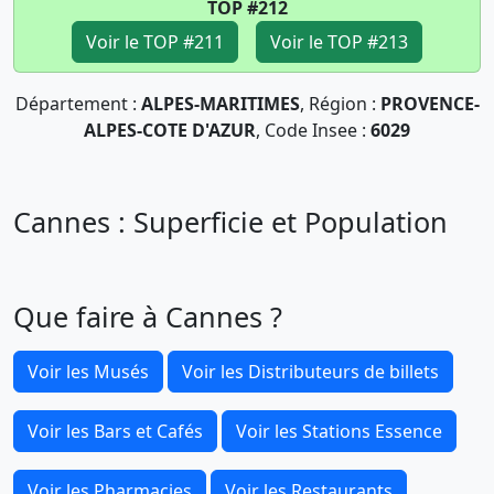
TOP #212
Voir le TOP #211
Voir le TOP #213
Département :
ALPES-MARITIMES
, Région :
PROVENCE-
ALPES-COTE D'AZUR
, Code Insee :
6029
Cannes : Superficie et Population
Que faire à Cannes ?
Voir les Musés
Voir les Distributeurs de billets
Voir les Bars et Cafés
Voir les Stations Essence
Voir les Pharmacies
Voir les Restaurants