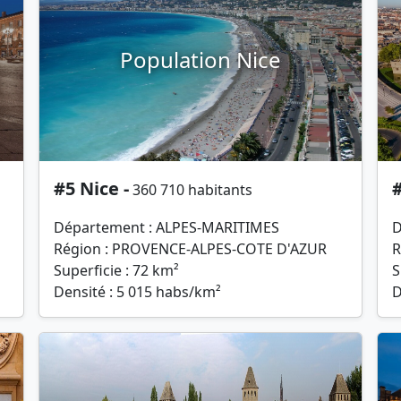
Population Nice
#5 Nice -
#
360 710 habitants
Département : ALPES-MARITIMES
D
Région : PROVENCE-ALPES-COTE D'AZUR
R
Superficie : 72 km²
S
Densité : 5 015 habs/km²
D