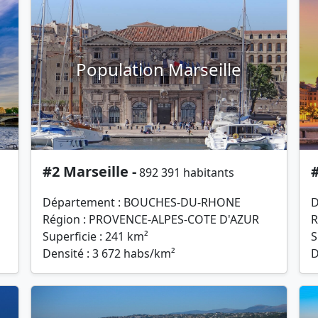
Population Marseille
#2 Marseille -
#
892 391 habitants
Département : BOUCHES-DU-RHONE
D
Région : PROVENCE-ALPES-COTE D'AZUR
R
Superficie : 241 km²
S
Densité : 3 672 habs/km²
D