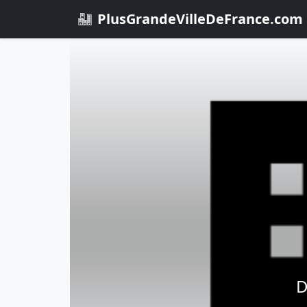
PlusGrandeVilleDeFrance.com
D