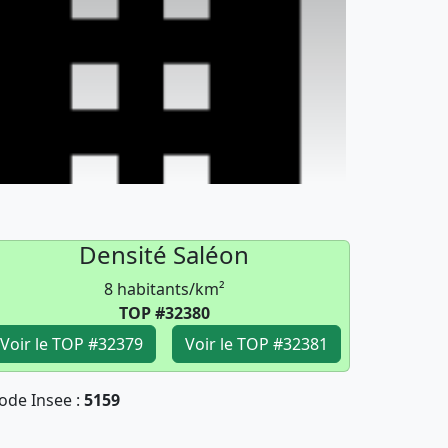
Densité Saléon
8 habitants/km²
TOP #32380
Voir le TOP #32379
Voir le TOP #32381
Code Insee :
5159