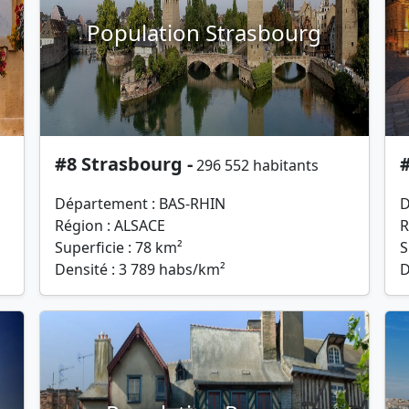
Population Strasbourg
#8 Strasbourg -
296 552 habitants
Département : BAS-RHIN
D
Région : ALSACE
R
Superficie : 78 km²
S
Densité : 3 789 habs/km²
D