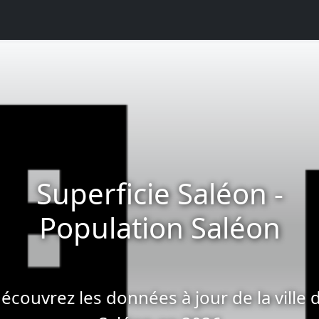
Superficie Saléon -
Population Saléon
écouvrez les données à jour de la ville 