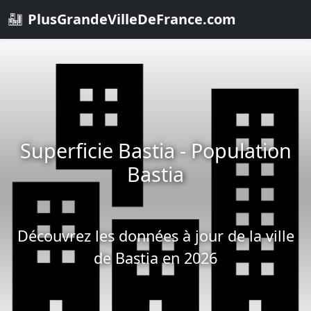
PlusGrandeVilleDeFrance.com
Superficie Bastia - Population
Bastia
Découvrez les données à jour de la ville
de Bastia en 2026