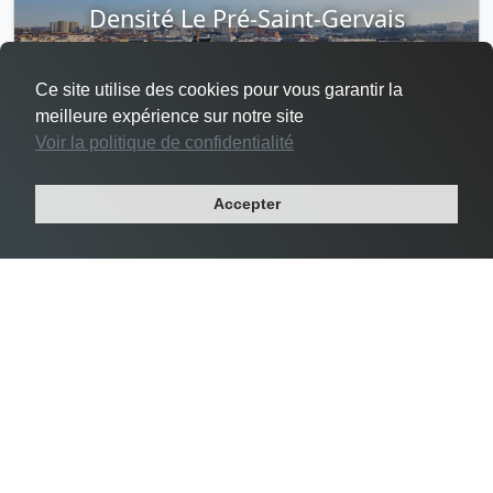
Densité Le Pré-Saint-Gervais
Ce site utilise des cookies pour vous garantir la
meilleure expérience sur notre site
Voir la politique de confidentialité
#3 Le Pré-Saint-Gervais -
24 356 habs/km²
Accepter
Département : SEINE-SAINT-DENIS
Région : ILE-DE-FRANCE
Superficie : 1 km²
Population : 17 049 habitants
Densité Saint-Mandé