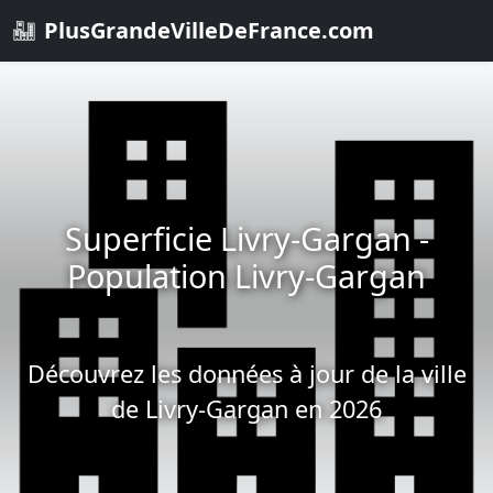
PlusGrandeVilleDeFrance.com
Superficie Livry-Gargan -
Population Livry-Gargan
Découvrez les données à jour de la ville
de Livry-Gargan en 2026