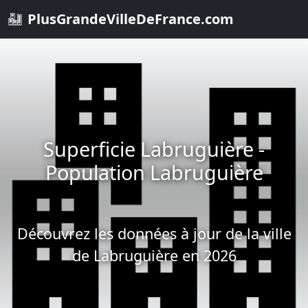
PlusGrandeVilleDeFrance.com
Superficie Labruguière -
Population Labruguière
Découvrez les données à jour de la ville
de Labruguière en 2026