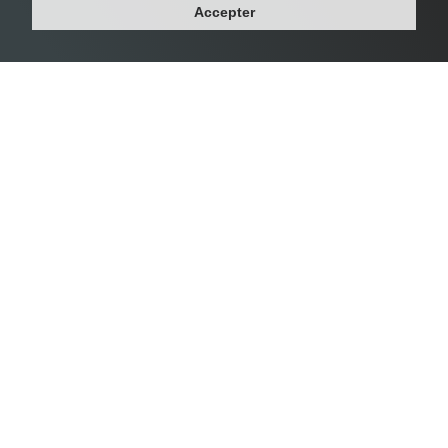
Accepter
#1 Levallois-Perret -
28 473 habs/km²
Département : HAUTS-DE-SEINE
Région : ILE-DE-FRANCE
Superficie : 2 km²
Population : 68 620 habitants
Densité Vincennes