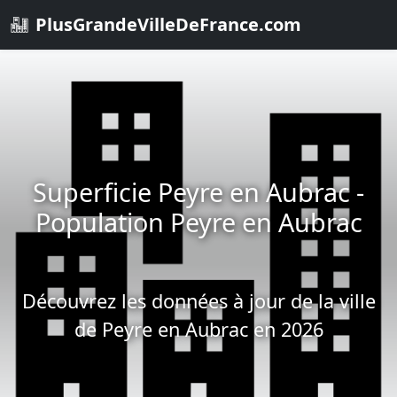
PlusGrandeVilleDeFrance.com
Superficie Peyre en Aubrac -
Population Peyre en Aubrac
Découvrez les données à jour de la ville
de Peyre en Aubrac en 2026