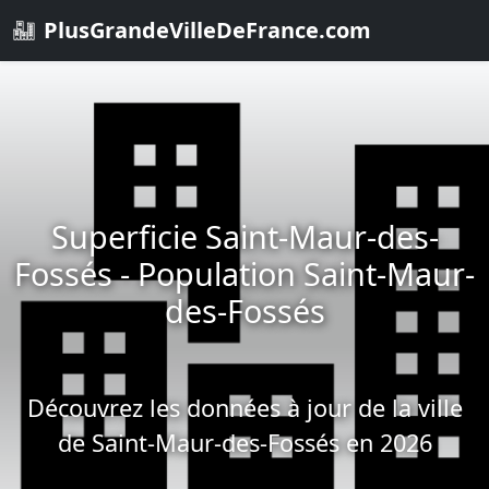
PlusGrandeVilleDeFrance.com
Superficie Saint-Maur-des-
Fossés - Population Saint-Maur-
des-Fossés
Découvrez les données à jour de la ville
de Saint-Maur-des-Fossés en 2026