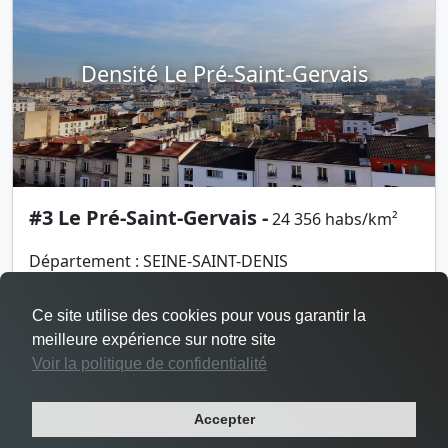
Densité Le Pré-Saint-Gervais
#3 Le Pré-Saint-Gervais -
24 356 habs/km²
Département : SEINE-SAINT-DENIS
Région : ILE-DE-FRANCE
Superficie : 1 km²
Ce site utilise des cookies pour vous garantir la
Population : 17 049 habitants
meilleure expérience sur notre site
Voir la politique de confidentialité
Accepter