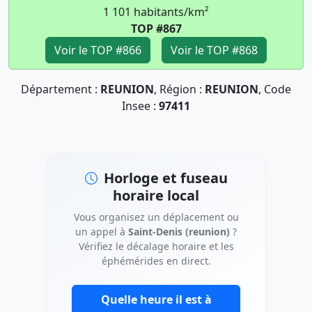
1 101 habitants/km²
TOP #867
Voir le TOP #866
Voir le TOP #868
Département :
REUNION
, Région :
REUNION
, Code
Insee :
97411
Horloge et fuseau
horaire local
Vous organisez un déplacement ou
un appel à
Saint-Denis (reunion)
?
Vérifiez le décalage horaire et les
éphémérides en direct.
Quelle heure il est à